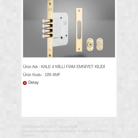
Ürün Adı : KALE 4 MİLLİ FİAM EMNİYET KİLİDİ
Ürün Kodu : 189 4MF
Detay
Kilit Dünyası © 2013 | TuruncuYesil
Ragıp Gümüşpala Cad. Küçükpazar İş Merkezi Eminönü /
İstanbul